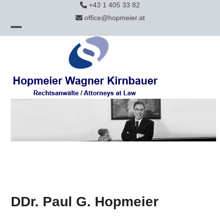
Skip
+43 1 405 33 82
to
office@hopmeier.at
content
Open
Close
mobile
mobile
menu
menu
DDr. Paul G. Hopmeier