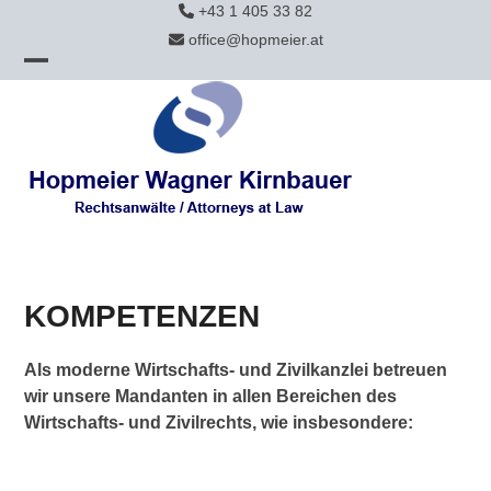
Skip
+43 1 405 33 82
to
office@hopmeier.at
content
Open
Close
mobile
mobile
menu
menu
KOMPETENZEN
Als moderne Wirtschafts- und Zivilkanzlei betreuen
wir unsere Mandanten in allen Bereichen des
Wirtschafts- und Zivilrechts, wie insbesondere: