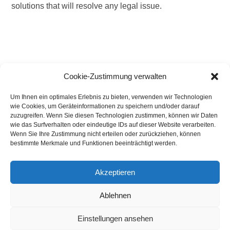
solutions that will resolve any legal issue.
flexible.
Cookie-Zustimmung verwalten
Um Ihnen ein optimales Erlebnis zu bieten, verwenden wir Technologien
wie Cookies, um Geräteinformationen zu speichern und/oder darauf
We think outside of the box.
zuzugreifen. Wenn Sie diesen Technologien zustimmen, können wir Daten
wie das Surfverhalten oder eindeutige IDs auf dieser Website verarbeiten.
We offer a hands-on approach, often opting for an
Wenn Sie Ihre Zustimmung nicht erteilen oder zurückziehen, können
unconventional alternative to deliver outstanding legal
bestimmte Merkmale und Funktionen beeinträchtigt werden.
results. Vast experience combined with deep industry
knowledge allows us to act flexibly.
Akzeptieren
Ablehnen
Einstellungen ansehen