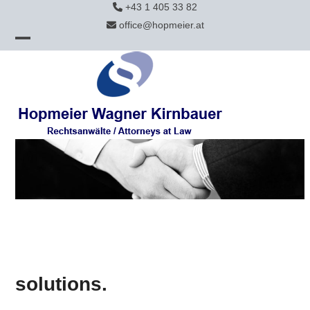
Skip
+43 1 405 33 82
to
office@hopmeier.at
content
Open
Close
mobile
mobile
menu
menu
solutions.